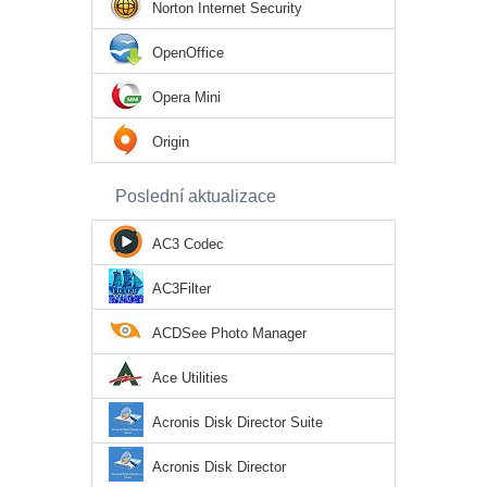
Norton Internet Security
OpenOffice
Opera Mini
Origin
Poslední aktualizace
AC3 Codec
AC3Filter
ACDSee Photo Manager
Ace Utilities
Acronis Disk Director Suite
Acronis Disk Director