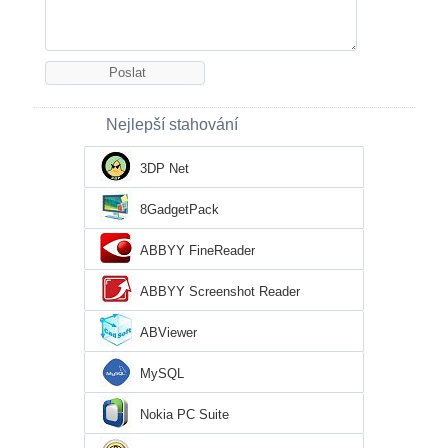
Nejlepší stahování
3DP Net
8GadgetPack
ABBYY FineReader
ABBYY Screenshot Reader
ABViewer
MySQL
Nokia PC Suite