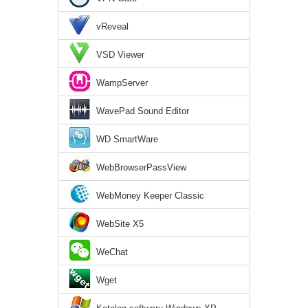
vReveal
VSD Viewer
WampServer
WavePad Sound Editor
WD SmartWare
WebBrowserPassView
WebMoney Keeper Classic
WebSite X5
WeChat
Wget