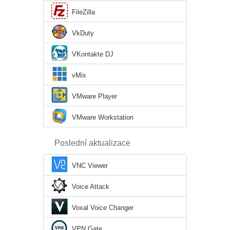
FileZilla
VkDuty
VKontakte DJ
vMix
VMware Player
VMware Workstation
Poslední aktualizace
VNC Viewer
Voice Attack
Voxal Voice Changer
VPN Gate